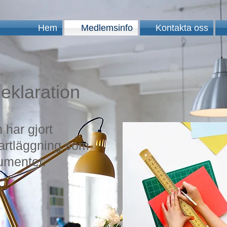
Hem
Medlemsinfo
Kontakta oss
eklaration
 har gjort
artläggning som
kumentet.