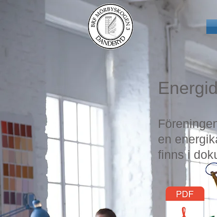
Energid
Föreningen
en energik
finns i do