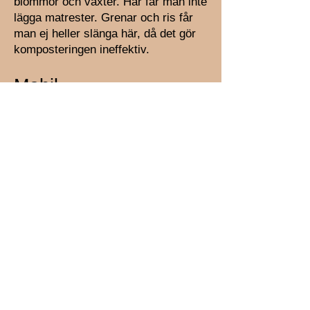
blommor och växter. Här får man inte
lägga matrester. Grenar och ris får
man ej heller slänga här, då det gör
komposteringen ineffektiv.
Mobil
återvinningscentral
Danderyds kommun har en mobil
återvinningscentral där du kan lämna
brännbart avfall, porslin och farligt
avfall. Återvinningscentralen stannar
på varje plats i två timmar enligt
aktuellt schema:
tider till mobil återvinningscentral
Sidansvarig: Claes Forsell