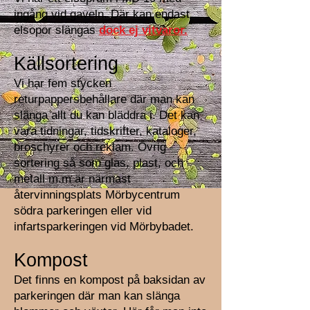
ingång vid gaveln. Där kan endast
elsopor slängas
dock ej vitvaror.
Källsortering
Vi har fem stycken
returpappersbehållare där man kan
slänga allt du kan bläddra i. Det kan
vara tidningar, tidskrifter, kataloger,
broschyrer och reklam. Övrig
sortering så som glas, plast, och
metall m.m är närmast
återvinningsplats Mörbycentrum
södra parkeringen eller vid
infartsparkeringen vid Mörbybadet.
Kompost
Det finns en kompost på baksidan av
parkeringen där man kan slänga