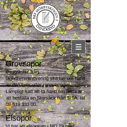
Grovsopor
Byggrester från
lägenhetsrenovering ska tas om hand
av den som utför renoveringen.
Lämpligt sätt att ta hand om detta är
att beställa en Storsäck från SITA, tel
08-519 333 00.
Elsopor
Vi har ett elsoprum i MD 19 med